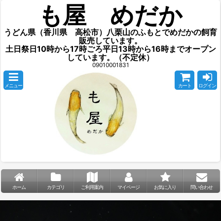
も屋 めだか
うどん県（香川県 高松市）八栗山のふもとでめだかの飼育
販売しています。
土日祭日10時から17時ごろ平日13時から16時までオープン
しています。（不定休）
09010001831
メニュー
カート
ログイン
ホーム
カテゴリ
ご利用案内
マイページ
お気に入り
問い合わせ