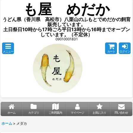
も屋 めだか
うどん県（香川県 高松市）八栗山のふもとでめだかの飼育
販売しています。
土日祭日10時から17時ごろ平日13時から16時までオープン
しています。（不定休）
09010001831
メニュー
カート
ログイン
ホーム
カテゴリ
ご利用案内
マイページ
お気に入り
問い合わせ
ホーム
>
メダカ