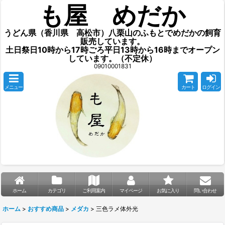
も屋 めだか
うどん県（香川県 高松市）八栗山のふもとでめだかの飼育
販売しています。
土日祭日10時から17時ごろ平日13時から16時までオープン
しています。（不定休）
09010001831
メニュー
カート
ログイン
ホーム
カテゴリ
ご利用案内
マイページ
お気に入り
問い合わせ
ホーム
>
おすすめ商品
>
メダカ
>
三色ラメ体外光