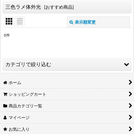
三色ラメ体外光
[
おすすめ商品
]
表示順変更
閉じる
0
件
表示数
:
並び順
:
カテゴリで絞り込む
絞り込む
メダカ (全商品)
ホーム
ショッピングカート
三色ラメ体外光
商品カテゴリ一覧
光体型
マイページ
ダルマ
お気に入り
ラメ