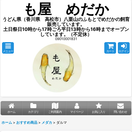
も屋 めだか
うどん県（香川県 高松市）八栗山のふもとでめだかの飼育
販売しています。
土日祭日10時から17時ごろ平日13時から16時までオープン
しています。（不定休）
09010001831
メニュー
カート
ログイン
ホーム
カテゴリ
ご利用案内
マイページ
お気に入り
問い合わせ
ホーム
>
おすすめ商品
>
メダカ
>
ダルマ