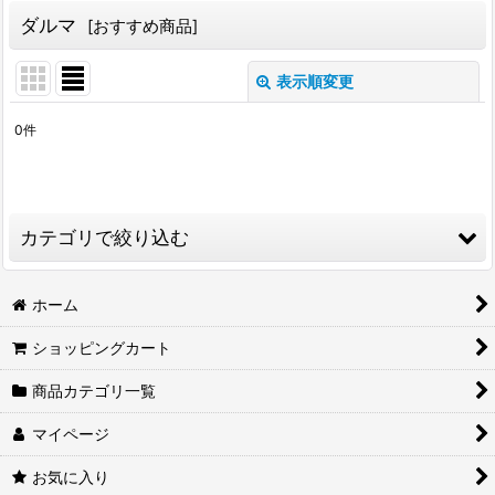
ダルマ
[
おすすめ商品
]
表示順変更
閉じる
0
件
表示数
:
並び順
:
カテゴリで絞り込む
絞り込む
メダカ (全商品)
ホーム
ショッピングカート
三色ラメ体外光
商品カテゴリ一覧
光体型
マイページ
ダルマ
お気に入り
ラメ