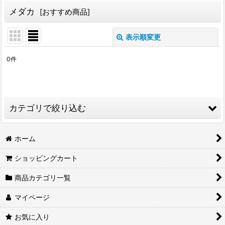
メダカ
[
おすすめ商品
]
表示順変更
閉じる
0
件
サブカテゴリ
:
表示数
:
カテゴリで絞り込む
並び順
:
メダカ (全商品)
ホーム
絞り込む
ショッピングカート
三色ラメ体外光
商品カテゴリ一覧
光体型
マイページ
ダルマ
お気に入り
ラメ