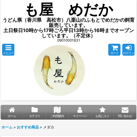
も屋 めだか
うどん県（香川県 高松市）八栗山のふもとでめだかの飼育
販売しています。
土日祭日10時から17時ごろ平日13時から16時までオープン
しています。（不定休）
09010001831
メニュー
カート
ログイン
ホーム
カテゴリ
ご利用案内
マイページ
お気に入り
問い合わせ
ホーム
>
おすすめ商品
>
メダカ