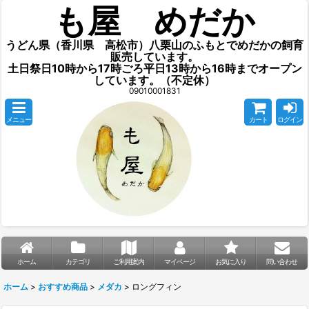
も屋 めだか
うどん県（香川県 高松市）八栗山のふもとでめだかの飼育
販売しています。
土日祭日10時から17時ごろ平日13時から16時までオープン
しています。（不定休）
09010001831
メニュー
カート
ログイン
ホーム
カテゴリ
ご利用案内
マイページ
お気に入り
問い合わせ
ホーム
>
おすすめ商品
>
メダカ
>
ロングフィン