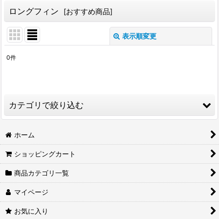
ロングフィン
[
おすすめ商品
]
表示順変更
閉じる
0
件
表示数
:
並び順
:
カテゴリで絞り込む
絞り込む
メダカ (全商品)
ホーム
ショッピングカート
三色ラメ体外光
商品カテゴリ一覧
光体型
マイページ
ダルマ
お気に入り
ラメ